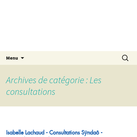
Aller
Recherch
Menu
au
contenu
Archives de catégorie : Les
consultations
Isabelle Lachaud - Consultations Sÿndaô -