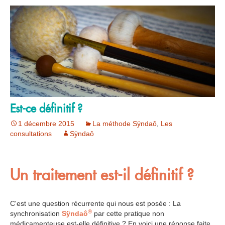
Est-ce définitif ?
1 décembre 2015
La méthode Sÿndaô
,
Les
consultations
Sÿndaô
Un traitement est-il définitif ?
C'est une question récurrente qui nous est posée : La
®
synchronisation
Sÿndaô
par cette pratique non
médicamenteuse est-elle définitive ? En voici une réponse faite