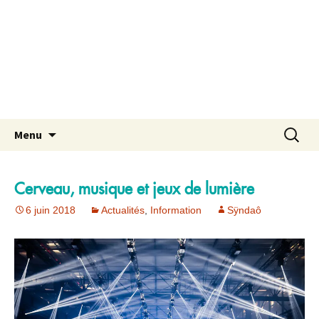
Aller
Recherch
Menu
au
contenu
Cerveau, musique et jeux de lumière
6 juin 2018
Actualités
,
Information
Sÿndaô