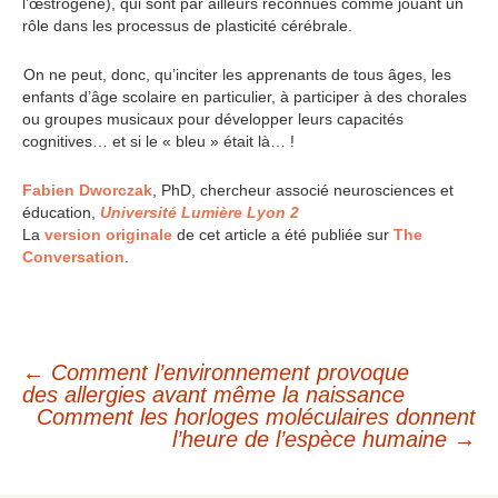
l’œstrogène), qui sont par ailleurs reconnues comme jouant un
rôle dans les processus de plasticité cérébrale.
On ne peut, donc, qu’inciter les apprenants de tous âges, les
enfants d’âge scolaire en particulier, à participer à des chorales
ou groupes musicaux pour développer leurs capacités
cognitives… et si le « bleu » était là… !
Fabien Dworczak
, PhD, chercheur associé neurosciences et
éducation,
Université Lumière Lyon 2
La
version originale
de cet article a été publiée sur
The
Conversation
.
←
Comment l’environnement provoque
Navigation
des allergies avant même la naissance
Comment les horloges moléculaires donnent
l’heure de l’espèce humaine
→
des