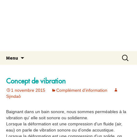
Aller
Recherch
Menu
au
contenu
Concept de vibration
1 novembre 2015
Complément d'information
Sÿndaô
Baignant dans un bain sonore, nous sommes perméables à la
vibration qu' elle soit sonore ou solidienne.
Lorsque la déformation est une compression d'un fluide (air,
eau) on parle de vibration sonore ou d'onde acoustique.
Lorsque la déformation est une compression d'un solide, on