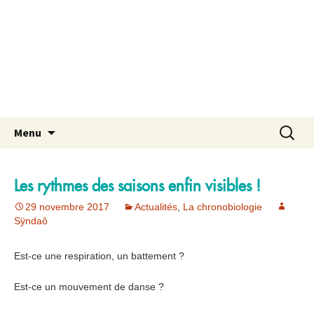
Aller
Recherch
Menu
au
contenu
Les rythmes des saisons enfin visibles !
29 novembre 2017
Actualités
,
La chronobiologie
Sÿndaô
Est-ce une respiration, un battement ?
Est-ce un mouvement de danse ?