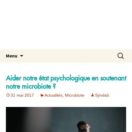
Aller
Recherch
Menu
au
contenu
Aider notre état psychologique en soutenant
notre microbiote ?
31 mai 2017
Actualités
,
Microbiote
Sÿndaô