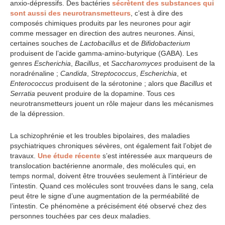
anxio-dépressifs. Des bactéries
sécrètent des substances qui
sont aussi des neurotransmetteurs
, c’est à dire des
composés chimiques produits par les neurones pour agir
comme messager en direction des autres neurones. Ainsi,
certaines souches de
Lactobacillus
et de
Bifidobacterium
produisent de l’acide gamma-amino-butyrique (GABA). Les
genres
Escherichia
,
Bacillus
, et
Saccharomyces
produisent de la
noradrénaline ;
Candida
,
Streptococcus
,
Escherichia
, et
Enterococcus
produisent de la sérotonine ; alors que
Bacillus
et
Serratia
peuvent produire de la dopamine. Tous ces
neurotransmetteurs jouent un rôle majeur dans les mécanismes
de la dépression.
La schizophrénie et les troubles bipolaires, des maladies
psychiatriques chroniques sévères, ont également fait l’objet de
travaux.
Une étude récente
s’est intéressée aux marqueurs de
translocation bactérienne anormale, des molécules qui, en
temps normal, doivent être trouvées seulement à l’intérieur de
l’intestin. Quand ces molécules sont trouvées dans le sang, cela
peut être le signe d’une augmentation de la perméabilité de
l’intestin. Ce phénomène a précisément été observé chez des
personnes touchées par ces deux maladies.