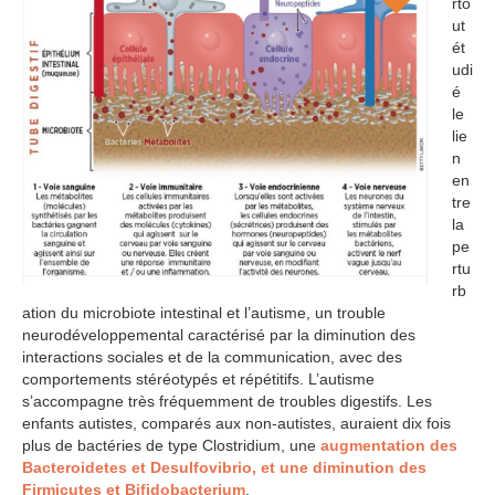
rto
ut
ét
udi
é
le
lie
n
en
tre
la
pe
rtu
rb
ation du microbiote intestinal et l’autisme, un trouble
neurodéveloppemental caractérisé par la diminution des
interactions sociales et de la communication, avec des
comportements stéréotypés et répétitifs. L’autisme
s’accompagne très fréquemment de troubles digestifs. Les
enfants autistes, comparés aux non-autistes, auraient dix fois
plus de bactéries de type Clostridium, une
augmentation des
Bacteroidetes et Desulfovibrio, et une diminution des
Firmicutes et Bifidobacterium
.