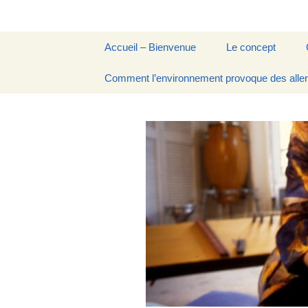
Aller
Accueil – Bienvenue
Le concept
au
contenu
Fondatrice
Comment l’environnement provoque des alle
La Musicothérapi
Vibratoire
Ressources
La Chronobiologie