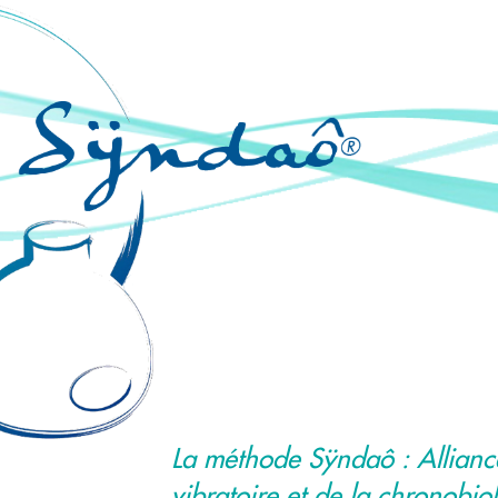
La méthode Sÿndaô : Allianc
vibratoire et de la chronobio