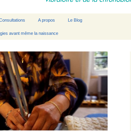
Consultations
A propos
Le Blog
rgies avant même la naissance
e
Déroulement d’une
La Synchronisation par
Contact
séance
Modelages Vibratoires
Les praticiens