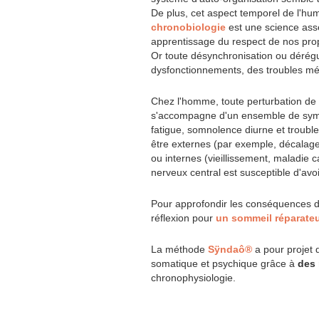
De plus, cet aspect temporel de l'hu
chronobiologie
est une science ass
apprentissage du respect de nos prop
Or toute désynchronisation ou dérégu
dysfonctionnements, des troubles mé
Chez l'homme, toute perturbation de 
s'accompagne d'un ensemble de symp
fatigue, somnolence diurne et trouble
être externes (par exemple, décalage 
ou internes (vieillissement, maladie 
nerveux central est susceptible d'avoi
Pour approfondir les conséquences de 
réflexion pour
un sommeil réparate
La méthode
Sÿndaô®
a pour projet 
somatique et psychique grâce à
des 
chronophysiologie.