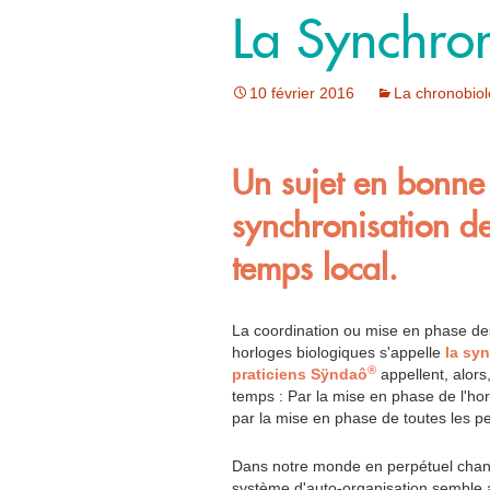
La Synchron
10 février 2016
La chronobiol
Un sujet en bonne 
synchronisation d
temps local.
La coordination ou mise en phase des
horloges biologiques s'appelle
la sy
®
praticiens Sÿndaô
appellent, alors
temps : Par la mise en phase de l'ho
par la mise en phase de toutes les pe
Dans notre monde en perpétuel chang
système d'auto-organisation semble av