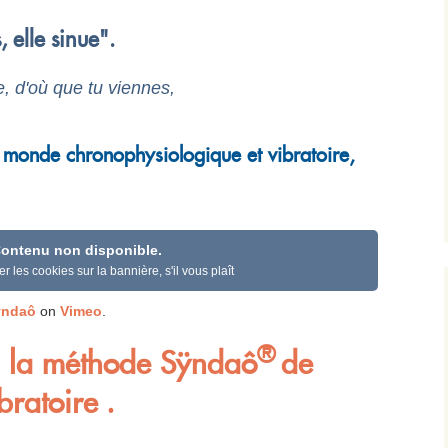
 elle sinue".
le, d'où que tu viennes,
u monde chronophysiologique et vibratoire,
ontenu non disponible.
r les cookies sur la bannière, s'il vous plaît
ÿndaô
on
Vimeo
.
®
 à la méthode Sÿndaô
de
ratoire .