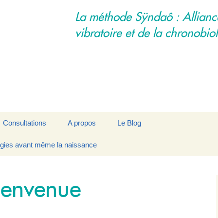
La méthode Sÿndaô : Allianc
vibratoire et de la chronobio
Consultations
A propos
Le Blog
rgies avant même la naissance
ie
Déroulement d’une
La Synchronisation par
Contact
séance
Modelages Vibratoires
ie
Les praticiens
ienvenue