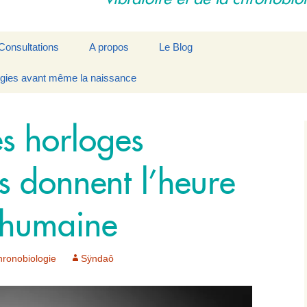
Consultations
A propos
Le Blog
rgies avant même la naissance
e
Déroulement d’une
La Synchronisation par
Contact
séance
Modelages Vibratoires
Les praticiens
s horloges
s donnent l’heure
 humaine
hronobiologie
Sÿndaô