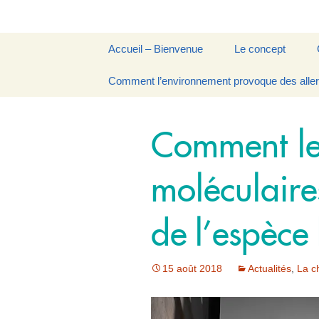
Aller
Accueil – Bienvenue
Le concept
au
contenu
Fondatrice
Comment l’environnement provoque des alle
La Musicothérapi
Vibratoire
Ressources
La Chronobiologie
Comment le
moléculaire
de l’espèce
15 août 2018
Actualités
,
La c