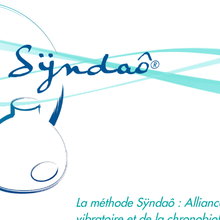
La méthode Sÿndaô : Allianc
vibratoire et de la chronobio