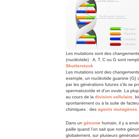
Les mutations sont des changement
(nucléotide) : A, T, C ou G sont remp
Shutterstock
Les mutations sont des changements 
exemple, un nucléotide guanine (G) 
par les générations futures s’ils se 
spermatozoïde et d’un ovule. La plup
au cours de la
division cellulaire
, b
spontanément ou à la suite de facteurs
chimiques : des
agents mutagènes
.
Dans un
génome
humain, il y a env
paille quand l’on sait que notre géno
globalement, sur plusieurs génératio