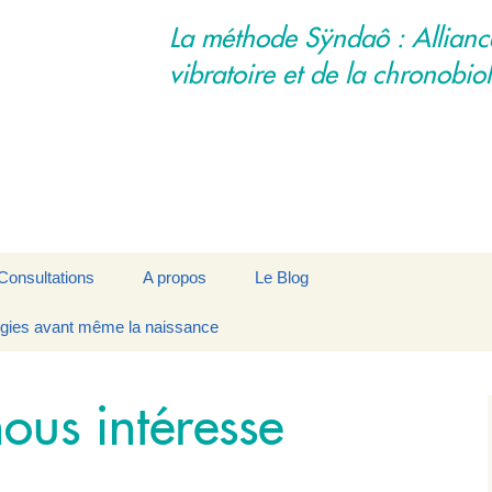
La méthode Sÿndaô : Allianc
vibratoire et de la chronobio
Consultations
A propos
Le Blog
rgies avant même la naissance
e
Déroulement d’une
La Synchronisation par
Contact
séance
Modelages Vibratoires
Les praticiens
nous intéresse