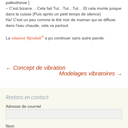
pallesthésie.]
– C'est bizarre… Cela fait Tut…Tut…Tut… Et cela monte jusque
dans la cuisse (Puis après un petit temps de silence)
Ha! C'est un peu comme le thé noir de maman qui se diffuse
dans l'eau chaude, cela va partout.
®
La
séance Sÿndaô
a pu continuer sans autre parole.
←
Concept de vibration
Navigation
Modelages vibratoires
→
des
Restons en contact
articles
Adresse de courriel
Nom