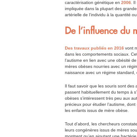
caractérisation génétique en
2006
. I
impliquée dans la plupart des grandes
artérielle de l’individu à la quantité
De l’influence du m
Des travaux publiés en 2016
vont m
dans les comportements sociaux. Cet
l’autisme en lien avec une obésité de
mères obèses nourries avec un régime
naissance avec un régime standard, on
Il faut savoir que les souris sont de
passent habituellement du temps à s
obèses s’intéressent très peu aux aut
précieux pour étudier l’autisme, dont
les enfants issus de mère obèse.
Tout d’abord, les chercheurs constate
leurs congénères issus de mères soum
montrent qu’en ajoutant une bactérie