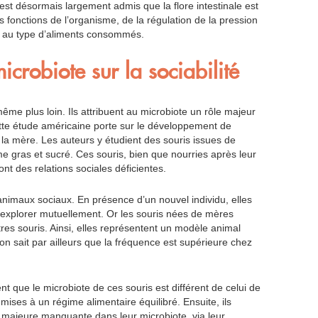
l est désormais largement admis que la flore intestinale est
 fonctions de l’organisme, de la régulation de la pression
 ou au type d’aliments consommés.
icrobiote sur la sociabilité
ême plus loin. Ils attribuent au microbiote un rôle majeur
te étude américaine porte sur le développement de
 la mère. Les auteurs y étudient des souris issues de
 gras et sucré. Ces souris, bien que nourries après leur
t des relations sociales déficientes.
s animaux sociaux. En présence d’un nouvel individu, elles
’explorer mutuellement. Or les souris nées de mères
res souris. Ainsi, elles représentent un modèle animal
 on sait par ailleurs que la fréquence est supérieure chez
nt que le microbiote de ces souris est différent de celui de
ises à un régime alimentaire équilibré. Ensuite, ils
 majeure manquante dans leur microbiote, via leur