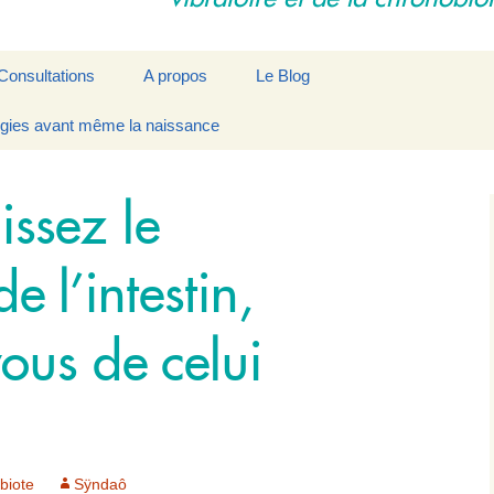
Consultations
A propos
Le Blog
rgies avant même la naissance
e
Déroulement d’une
La Synchronisation par
Contact
séance
Modelages Vibratoires
Les praticiens
ssez le
e l’intestin,
ous de celui
biote
Sÿndaô