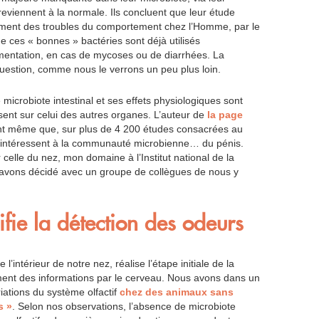
 reviennent à la normale. Ils concluent que leur étude
tement des troubles du comportement chez l’Homme, par le
e ces « bonnes » bactéries sont déjà utilisés
entation, en cas de mycoses ou de diarrhées. La
uestion, comme nous le verrons un peu plus loin.
microbiote intestinal et ses effets physiologiques sont
isent sur celui des autres organes. L’auteur de
la page
int même que, sur plus de 4 200 études consacrées au
’intéressent à la communauté microbienne… du pénis.
elle du nez, mon domaine à l’Institut national de la
avons décidé avec un groupe de collègues de nous y
fie la détection des odeurs
se l’intérieur de notre nez, réalise l’étape initiale de la
ement des informations par le cerveau. Nous avons dans un
riations du système olfactif
chez des animaux sans
s »
. Selon nos observations, l’absence de microbiote