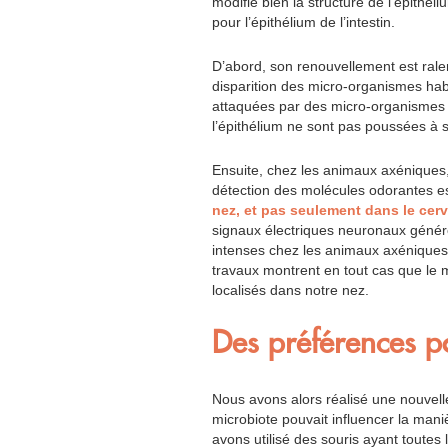
modifie bien la structure de l’épithé
pour l’épithélium de l’intestin.
D’abord, son renouvellement est ral
disparition des micro-organismes hab
attaquées par des micro-organismes 
l’épithélium ne sont pas poussées à
Ensuite, chez les animaux axéniques, 
détection des molécules odorantes es
nez, et pas seulement dans le cerv
signaux électriques neuronaux généré
intenses chez les animaux axéniques.
travaux montrent en tout cas que le m
localisés dans notre nez.
Des préférences po
Nous avons alors réalisé une nouvelle
microbiote pouvait influencer la maniè
avons utilisé des souris ayant toute