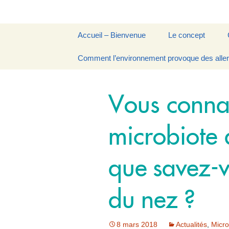
Aller
Accueil – Bienvenue
Le concept
au
contenu
Fondatrice
Comment l’environnement provoque des alle
La Musicothérapi
Vibratoire
Ressources
La Chronobiologie
Vous connai
microbiote d
que savez-v
du nez ?
8 mars 2018
Actualités
,
Micro