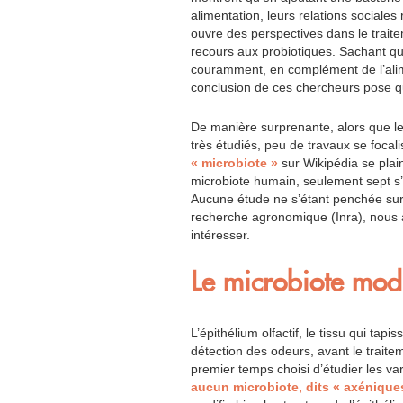
alimentation, leurs relations sociales
ouvre des perspectives dans le trai
recours aux probiotiques. Sachant qu
couramment, en complément de l’alim
conclusion de ces chercheurs pose q
De manière surprenante, alors que le 
très étudiés, peu de travaux se focal
« microbiote »
sur Wikipédia se pla
microbiote humain, seulement sept s
Aucune étude ne s’étant penchée sur c
recherche agronomique (Inra), nous 
intéresser.
Le microbiote modi
L’épithélium olfactif, le tissu qui tapis
détection des odeurs, avant le trait
premier temps choisi d’étudier les va
aucun microbiote, dits « axénique