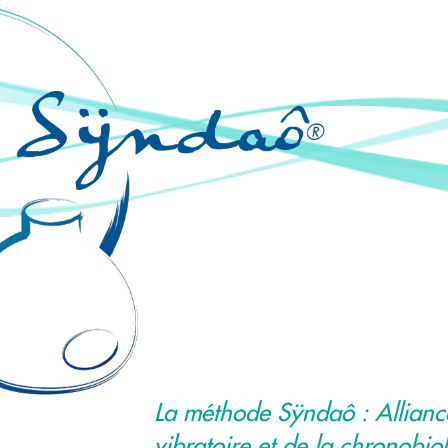
La méthode Sÿndaô : Allianc
vibratoire et de la chronobio