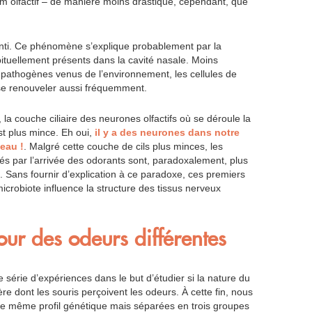
lium olfactif – de manière moins drastique, cependant, que
enti. Ce phénomène s’explique probablement par la
ituellement présents dans la cavité nasale. Moins
pathogènes venus de l’environnement, les cellules de
 se renouveler aussi fréquemment.
la couche ciliaire des neurones olfactifs où se déroule la
t plus mince. Eh oui,
il y a des neurones dans notre
eau !
. Malgré cette couche de cils plus minces, les
s par l’arrivée des odorants sont, paradoxalement, plus
 Sans fournir d’explication à ce paradoxe, ces premiers
icrobiote influence la structure des tissus nerveux
ur des odeurs différentes
 série d’expériences dans le but d’étudier si la nature du
re dont les souris perçoivent les odeurs. À cette fin, nous
s le même profil génétique mais séparées en trois groupes