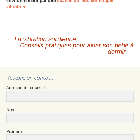
environnement par une
séance de musicothérapie
vibratoire
.
←
La vibration solidienne
Navigation
Conseils pratiques pour aider son bébé à
dormir
→
des
Restons en contact
articles
Adresse de courriel
Nom
Prénom